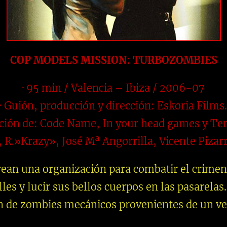
COP MODELS MISSION: TURBOZOMBIES
· 95 min / Valencia – Ibiza / 2006-07
· Guión, producción y dirección: Eskoria Films.
ación de: Code Name, In your head games y Te
, R.»Krazy», José Mª Angorrilla, Vicente Pizar
crean una organización para combatir el crime
lles y lucir sus bellos cuerpos en las pasarelas
ón de zombies mecánicos provenientes de un v