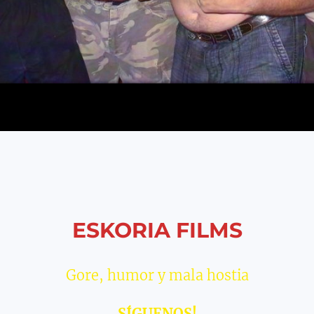
ESKORIA FILMS
Gore, humor y mala hostia
SÍGUENOS!